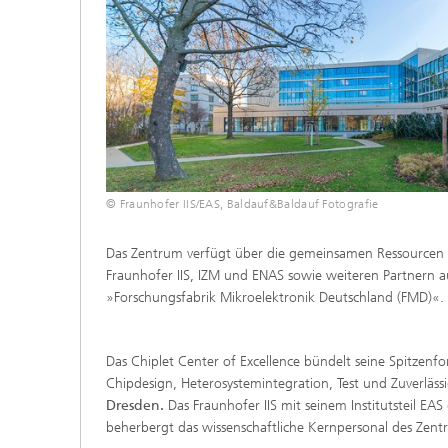
© Fraunhofer IIS/EAS, Baldauf&Baldauf Fotografie
Das Zentrum verfügt über die gemeinsamen Ressourcen v
Fraunhofer IIS, IZM und ENAS sowie weiteren Partnern 
»Forschungsfabrik Mikroelektronik Deutschland (FMD)«.
Das Chiplet Center of Excellence bündelt seine Spitzenfo
Chipdesign, Heterosystemintegration, Test und Zuverläss
Dresden.
Das Fraunhofer IIS mit seinem Institutsteil EA
beherbergt das wissenschaftliche Kernpersonal des Zen